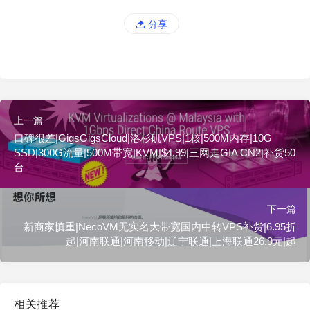
分享
上一篇
口碑很差|GigsGigsCloud|洛杉矶VPS|1核|500M内存|10G
SSD|300G流量|500M带宽|KVM|$4.99|三网走GIA CN2|补货50
台
下一篇
新商家慎重|NecoVM无实名大带宽国内中转VPS补货|6.95折
起|河南联通|河南移动|辽宁联通|上海联通26.9元|起
相关推荐