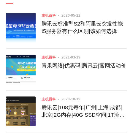
主机百科
2020-05-22
腾讯云标准型S2和阿里云突发性能
t5服务器有什么区别|该如何选择
主机百科
2021-03-19
青果网络|优惠码|腾讯云|官网活动价
主机百科
2020-10-19
腾讯云|108元每年|广州|上海|成都|
北京|2G内存|40G SSD空间|1T流
量|5Mbps带宽|KVM|广州|上海|成都|
北京