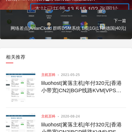
下一篇
网络差点|AnlanCloud 群晖DSM系统 1核|1G|1TB|德国|40元|
相关推荐
主机百科
2021-05-25
liluohost|篱落主机|年付320元|香港
小带宽|CN2|BGP线路KVM|VPS主
机|4G内存
主机百科
2020-08-24
liluohost|篱落主机|年付320元|香港
小带宽|CN2|BGP线路KVM|VPS主