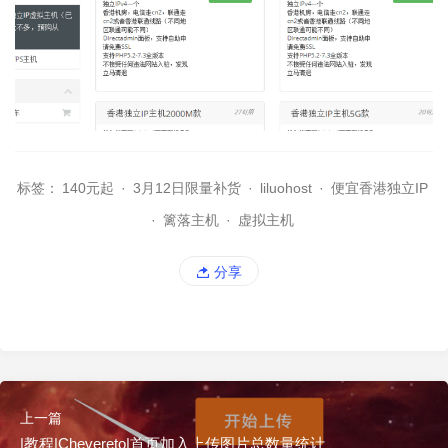
标签：
140元起
·
3月12日限量补货
·
liluohost
·
便宜香港独立IP
·
篱落主机
·
虚拟主机
分享
上一篇
|教程|Chevereto|首页加入上传图片总数量统计