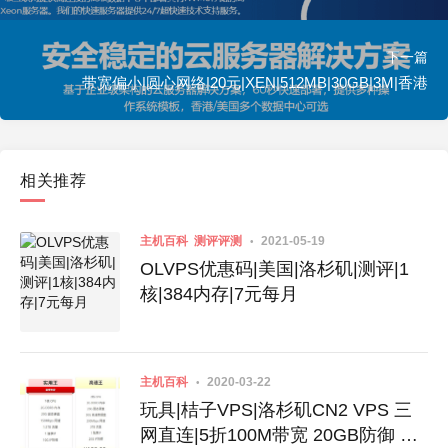
下一篇
带宽偏小|圆心网络|20元|XEN|512MB|30GB|3M|香港
相关推荐
主机百科
测评评测
2021-05-19
OLVPS优惠码|美国|洛杉矶|测评|1
核|384内存|7元每月
主机百科
2020-03-22
玩具|桔子VPS|洛杉矶CN2 VPS 三
网直连|5折100M带宽 20GB防御 仅