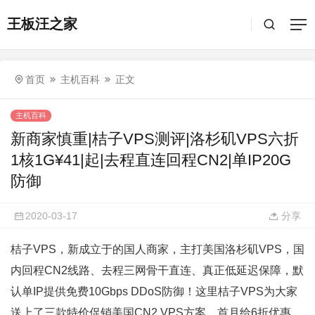
王板汪之家
首页
主机百科
正文
主机百科
新商家慎重|桔子VPS测评|洛杉矶VPS六折
1核1G¥41|起|去程直连回程CN2|单IP20G
防御
2020-03-17
分享
桔子VPS，新成立于的国人商家，主打美国洛杉矶VPS，国
内回程CN2线路、去程三网骨干直连、真正低延迟保障，默
认单IP提供免费10Gbps DDoS防御！这里桔子VPS为大家
送上了三款特价促销美国CN2 VPS方案，首月给6折优惠，