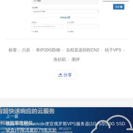
标签：
六折
·
单IP20G防御
·
去程直连回程CN2
·
桔子VPS
·
洛杉矶
·
测评
分享
上一篇
线路不理想|hostvds便宜俄罗斯VPS服务器|1G内存|10G SSD
硬盘|不限流量|0.79美元起