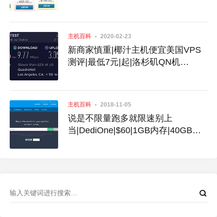
需7元起
主机百科
2020-02-23
新商家慎重|椰汁主机便宜美国VPS
测评|最低7元|起|洛杉矶QN机
房|CN2 GT线路|3G防御秒解
主机百科
2018-11-05
说是不限量跑多就限速别上
当|DediOne|$60|1GB内存|40GB空
间|不限流量|1Gbps|KVM|洛杉矶|圣
何塞