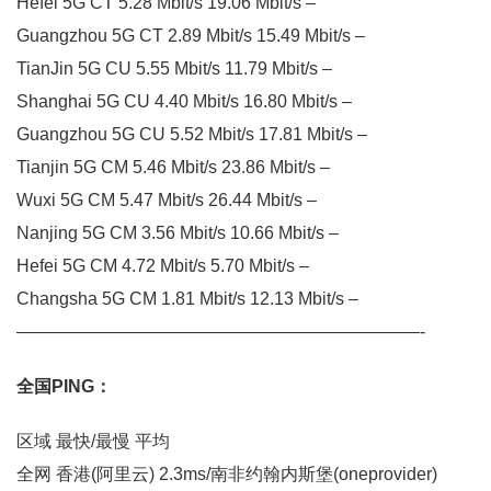
Hefei 5G CT 5.28 Mbit/s 19.06 Mbit/s –
Guangzhou 5G CT 2.89 Mbit/s 15.49 Mbit/s –
TianJin 5G CU 5.55 Mbit/s 11.79 Mbit/s –
Shanghai 5G CU 4.40 Mbit/s 16.80 Mbit/s –
Guangzhou 5G CU 5.52 Mbit/s 17.81 Mbit/s –
Tianjin 5G CM 5.46 Mbit/s 23.86 Mbit/s –
Wuxi 5G CM 5.47 Mbit/s 26.44 Mbit/s –
Nanjing 5G CM 3.56 Mbit/s 10.66 Mbit/s –
Hefei 5G CM 4.72 Mbit/s 5.70 Mbit/s –
Changsha 5G CM 1.81 Mbit/s 12.13 Mbit/s –
———————————————————————-
全国PING：
区域 最快/最慢 平均
全网 香港(阿里云) 2.3ms/南非约翰内斯堡(oneprovider)