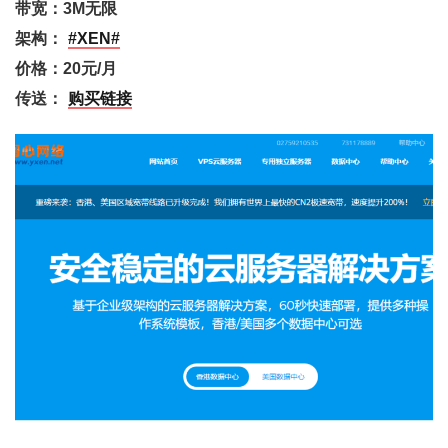
带宽：3M无限
架构：
#XEN#
价格：20元/月
传送：
购买链接