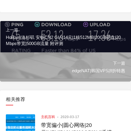
上一篇
HoRain|洛杉矶 安畅CN2 GIA|14元|1核512MB|20GB硬盘|20
Mbps带宽|500GB流量 附评测
下一篇
edgeNAT|韩国VPS|8折特惠
相关推荐
主机百科
2020-03-17
带宽偏小|圆心网络|20