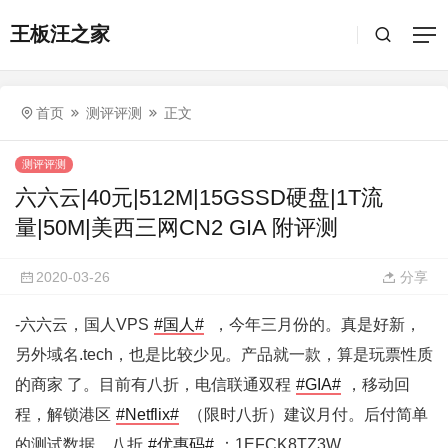
王板汪之家
首页
测评评测
正文
测评评测
六六云|40元|512M|15GSSD硬盘|1T流
量|50M|美西三网CN2 GIA 附评测
2020-03-26
分享
-六六云，国人VPS
#国人#
，今年三月份的。真是好新，
另外域名.tech，也是比较少见。产品就一款，算是玩票性质
的商家 了。目前有八折，电信联通双程
#GIA#
，移动回
程，解锁港区
#Netflix#
（限时八折）建议月付。后付简单
的测试数据。八折
#优惠码#
：1EFCK8TZ3W