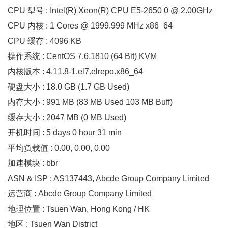
CPU 型号 : Intel(R) Xeon(R) CPU E5-2650 0 @ 2.00GHz
CPU 内核 : 1 Cores @ 1999.999 MHz x86_64
CPU 缓存 : 4096 KB
操作系统 : CentOS 7.6.1810 (64 Bit) KVM
内核版本 : 4.11.8-1.el7.elrepo.x86_64
硬盘大小 : 18.0 GB (1.7 GB Used)
内存大小 : 991 MB (83 MB Used 103 MB Buff)
缓存大小 : 2047 MB (0 MB Used)
开机时间 : 5 days 0 hour 31 min
平均负载值 : 0.00, 0.00, 0.00
加速模块 : bbr
ASN & ISP : AS137443, Abcde Group Company Limited
运营商 : Abcde Group Company Limited
地理位置 : Tsuen Wan, Hong Kong / HK
地区 : Tsuen Wan District