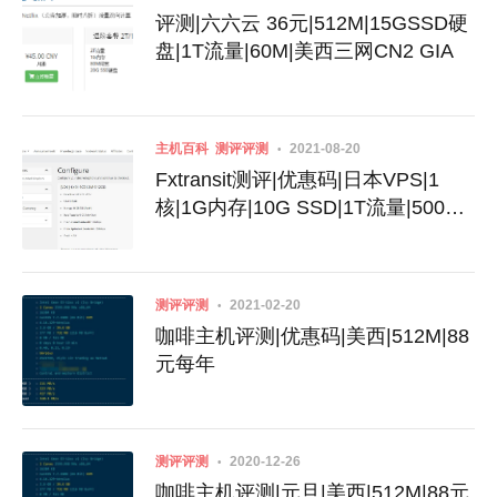
评测|六六云 36元|512M|15GSSD硬
盘|1T流量|60M|美西三网CN2 GIA
主机百科
测评评测
2021-08-20
Fxtransit测评|优惠码|日本VPS|1
核|1G内存|10G SSD|1T流量|500M
带宽|KVM|季付$28.5|电信联
通|CN2|9929|软银
测评评测
2021-02-20
咖啡主机评测|优惠码|美西|512M|88
元每年
测评评测
2020-12-26
咖啡主机评测|元旦|美西|512M|88元