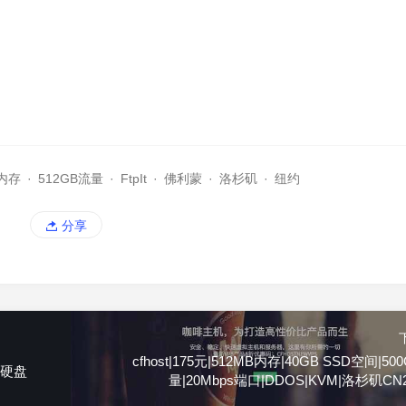
B内存
·
512GB流量
·
FtpIt
·
佛利蒙
·
洛杉矶
·
纽约
分享
cfhost|175元|512MB内存|40GB SSD空间|50
G硬盘
量|20Mbps端口|DDOS|KVM|洛杉矶CN2