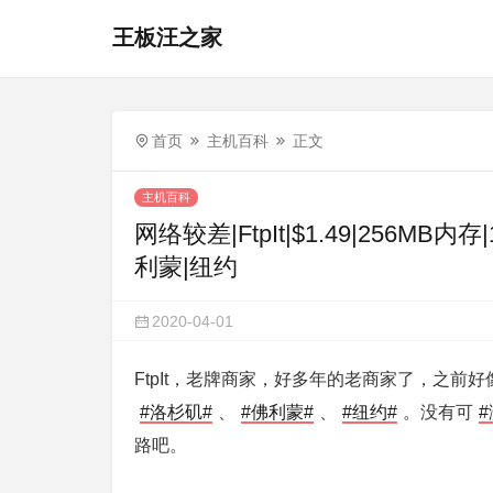
王板汪之家
首页
主机百科
正文
主机百科
网络较差|FtpIt|$1.49|256MB内
利蒙|纽约
2020-04-01
FtpIt，老牌商家，好多年的老商家了，之前
#洛杉矶#
、
#佛利蒙#
、
#纽约#
。没有可
#
路吧。