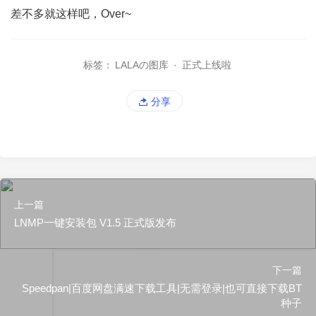
差不多就这样吧，Over~
标签：
LALAの图库
·
正式上线啦
分享
上一篇
LNMP一键安装包 V1.5 正式版发布
下一篇
Speedpan|百度网盘满速下载工具|无需登录|也可直接下载BT
种子