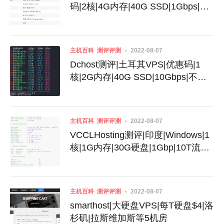
码|2核|4G内存|40G SSD|1Gbps|不
限流量|月付32美元
主机百科
测评评测
2022-08-07
Dchost测评|土耳其VPS|优惠码|1
核|2G内存|40G SSD|10Gbps|不限
流量|月付$3.99
主机百科
测评评测
2022-08-07
VCCLHosting测评|印度|Windows|1
核|1G内存|30G硬盘|1Gbp|10T流量|
月付$4.39|月付$189
主机百科
测评评测
2022-08-07
smarthost|大硬盘VPS|每T硬盘$4|洛
杉矶|拉斯维加斯等5机房