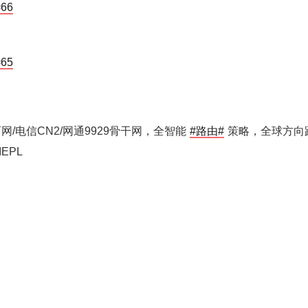
=66
=65
育网/电信CN2/网通9929骨干网，全智能
#路由#
策略，全球方向
EPL