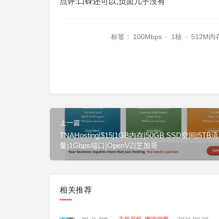
点评:口碑还可以,负面几乎没有
标签：
100Mbps
·
1核
·
512M内
上一篇
TNAHosting|$15|1GB内存|50GB SSD空间|5TB流
量|1Gbps端口|OpenVZ|芝加哥
相关推荐