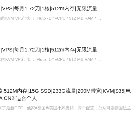
M|VPS|每月1.72刀|1核|512m内存|无限流量
PS计划： Pluto -1个vCPU / 512 MB RAM / …
M|VPS|每月1.72刀|1核|512m内存|无限流量
PS计划： Pluto -1个vCPU / 512 MB RAM / …
1核|512M内存|15G SSD|233G流量|200M带宽|KVM|$35|
A CN2|适合个人
G上发来了最新OFF，他家#德国#/美国小鸡促销，两个配置，分别可选德国法兰