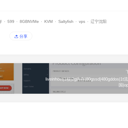
存
·
599
·
8GBNVMe
·
KVM
·
Saltyfish
·
vps
·
辽宁沈阳
分享
liveinhost|1核|2g内存|80gssd|480gddos|1
国|op