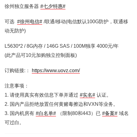
徐州独立服务器
#七夕特惠#
可选
#徐州电信#
/联通/移动(电信默认100G防护，联通移
动无防护)
L5630*2 / 8G内存 / 146G SAS / 100M独享 4000元/年
(此产品可10元加购独立控制面板)
订购链接:：
https://www.uovz.com/
注意事项：
1. 请使用真实有效信息下单并通过
#实名#
认证。
2. 国内产品拒绝放置任何黄赌毒擦边和VXN等业务。
3. 国内机房有
#白名单#
（限制80和443）已
#备案#
域名
可过白。