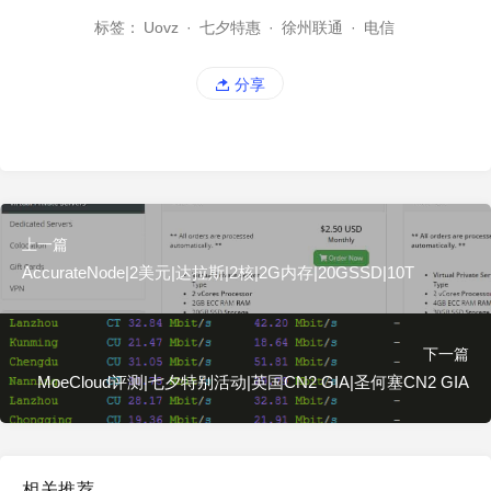
标签：
Uovz
·
七夕特惠
·
徐州联通
·
电信
分享
上一篇
AccurateNode|2美元|达拉斯|2核|2G内存|20GSSD|10T
下一篇
MoeCloud评测|七夕特别活动|英国CN2 GIA|圣何塞CN2 GIA
相关推荐