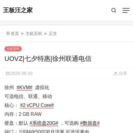
王板汪之家
首页
主机百科
正文
主机百科
UOVZ|七夕特惠|徐州联通电信
2020-08-25
分享
徐州
#KVM#
虚拟化
可选电信、联通、移动
核心：
#2 vCPU Core#
内存：2 GB RAW
硬盘：默认
#系统盘20G#
，可选购
#数据盘#
端口：100M@500GB月流量 可选流量包