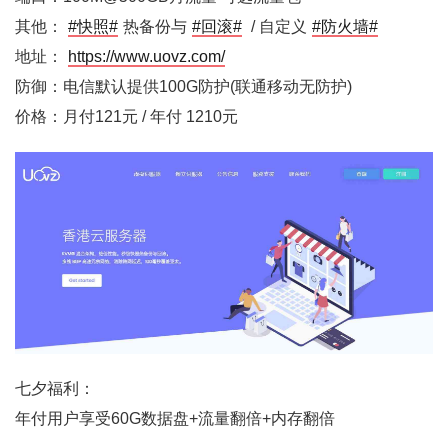
其他：
#快照#
热备份与
#回滚#
/ 自定义
#防火墙#
地址：
https://www.uovz.com/
防御：电信默认提供100G防护(联通移动无防护)
价格：月付121元 / 年付 1210元
七夕福利：
年付用户享受60G数据盘+流量翻倍+内存翻倍