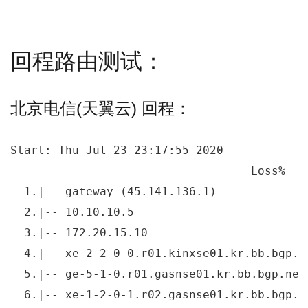
回程路由测试：
北京电信(天翼云) 回程：
Start: Thu Jul 23 23:17:55 2020

                                   Loss%   
  1.|-- gateway (45.141.136.1)             
  2.|-- 10.10.10.5                         
  3.|-- 172.20.15.10                       
  4.|-- xe-2-2-0-0.r01.kinxse01.kr.bb.bgp.n
  5.|-- ge-5-1-0.r01.gasnse01.kr.bb.bgp.net
  6.|-- xe-1-2-0-1.r02.gasnse01.kr.bb.bgp.n