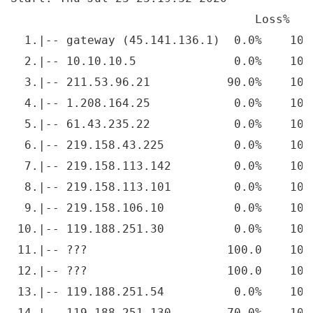
                                   Loss%   
  1.|-- gateway (45.141.136.1)  0.0%    10 
  2.|-- 10.10.10.5              0.0%    10 
  3.|-- 211.53.96.21           90.0%    10 
  4.|-- 1.208.164.25            0.0%    10 
  5.|-- 61.43.235.22            0.0%    10 
  6.|-- 219.158.43.225          0.0%    10 
  7.|-- 219.158.113.142         0.0%    10 
  8.|-- 219.158.113.101         0.0%    10 
  9.|-- 219.158.106.10          0.0%    10 
 10.|-- 119.188.251.30          0.0%    10 
 11.|-- ???                    100.0    10 
 12.|-- ???                    100.0    10 
 13.|-- 119.188.251.54          0.0%    10 
 14.|-- 119.188.251.130        70.0%    10 