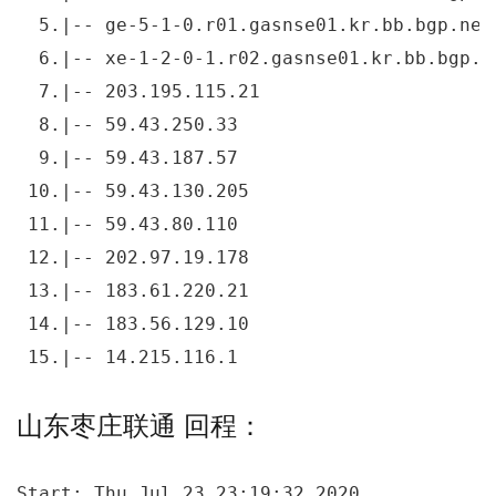
  5.|-- ge-5-1-0.r01.gasnse01.kr.bb.bgp.net
  6.|-- xe-1-2-0-1.r02.gasnse01.kr.bb.bgp.n
  7.|-- 203.195.115.21                     
  8.|-- 59.43.250.33                       
  9.|-- 59.43.187.57                       
 10.|-- 59.43.130.205                      
 11.|-- 59.43.80.110                       
 12.|-- 202.97.19.178                      
 13.|-- 183.61.220.21                      
 14.|-- 183.56.129.10                      
 15.|-- 14.215.116.1                       
山东枣庄联通 回程：
Start: Thu Jul 23 23:19:32 2020
