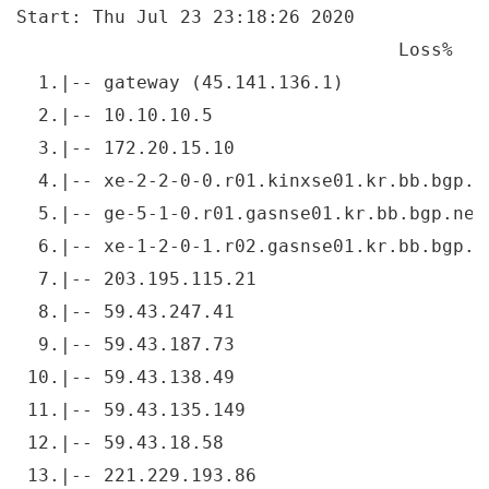
Start: Thu Jul 23 23:18:26 2020

                                   Loss%   
  1.|-- gateway (45.141.136.1)             
  2.|-- 10.10.10.5                         
  3.|-- 172.20.15.10                       
  4.|-- xe-2-2-0-0.r01.kinxse01.kr.bb.bgp.n
  5.|-- ge-5-1-0.r01.gasnse01.kr.bb.bgp.net
  6.|-- xe-1-2-0-1.r02.gasnse01.kr.bb.bgp.n
  7.|-- 203.195.115.21                     
  8.|-- 59.43.247.41                       
  9.|-- 59.43.187.73                       
 10.|-- 59.43.138.49                       
 11.|-- 59.43.135.149                      
 12.|-- 59.43.18.58                        
 13.|-- 221.229.193.86                     