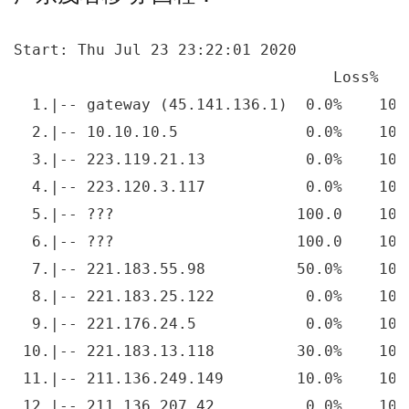
Start: Thu Jul 23 23:22:01 2020

                                   Loss%   
  1.|-- gateway (45.141.136.1)  0.0%    10 
  2.|-- 10.10.10.5              0.0%    10 
  3.|-- 223.119.21.13           0.0%    10 
  4.|-- 223.120.3.117           0.0%    10 
  5.|-- ???                    100.0    10 
  6.|-- ???                    100.0    10 
  7.|-- 221.183.55.98          50.0%    10 
  8.|-- 221.183.25.122          0.0%    10 
  9.|-- 221.176.24.5            0.0%    10 
 10.|-- 221.183.13.118         30.0%    10 
 11.|-- 211.136.249.149        10.0%    10 
 12.|-- 211.136.207.42          0.0%    10 