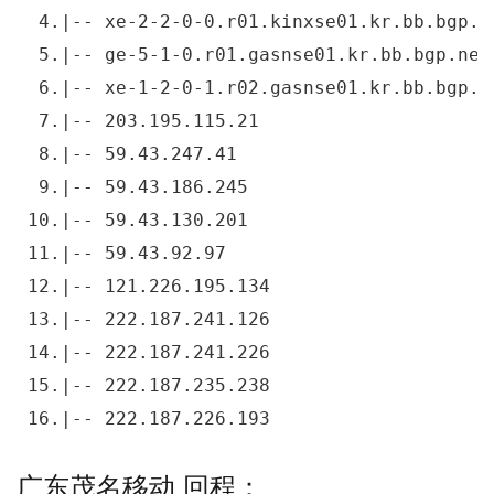
  4.|-- xe-2-2-0-0.r01.kinxse01.kr.bb.bgp.n
  5.|-- ge-5-1-0.r01.gasnse01.kr.bb.bgp.net
  6.|-- xe-1-2-0-1.r02.gasnse01.kr.bb.bgp.n
  7.|-- 203.195.115.21                     
  8.|-- 59.43.247.41                       
  9.|-- 59.43.186.245                      
 10.|-- 59.43.130.201                      
 11.|-- 59.43.92.97                        
 12.|-- 121.226.195.134                    
 13.|-- 222.187.241.126                    
 14.|-- 222.187.241.226                    
 15.|-- 222.187.235.238                    
 16.|-- 222.187.226.193                    
广东茂名移动 回程：