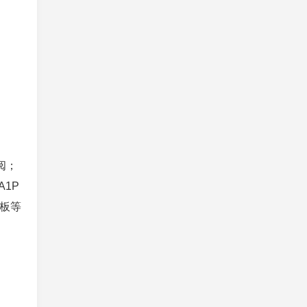
阅；
A1P
平板等