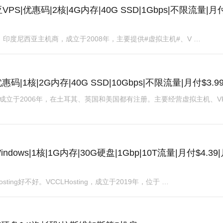
亚VPS|优惠码|2核|4G内存|40G SSD|1Gbps|不限流量|月
aHost，印度尼西亚主机商，成立于2008年，主要提供#虚拟主机#、V …
惠码|1核|2G内存|40G SSD|10Gbps|不限流量|月付$3.9
T，成立于2006年，在土耳其、英国和美国都有注册。主要经营虚拟主机、VP
indows|1核|1G内存|30G硬盘|1Gbp|10T流量|月付$4.39
Hosting好不好。VCCLHosting，成立于2019年，位于 …