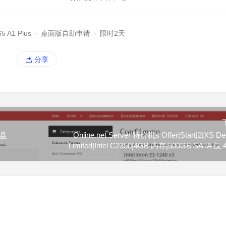
65 A1 Plus
·
桌面版自助申请
·
限时2天
分享
硬盘
Online.net Server 特价机s Offer|Start|2|XS De
Limited|Intel C2350|4GB 内存|500GB SATA 仅 4