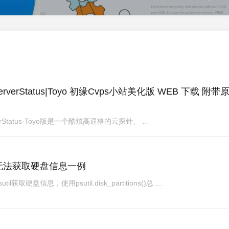
erStatus|Toyo 初缘Cvps小站美化版 WEB 下载 附带
verStatus-Toyo版是一个酷炫高逼格的云探针、 …
云探针无法获取硬盘信息一例
取硬盘信息，使用psutil.disk_partitions()总 …