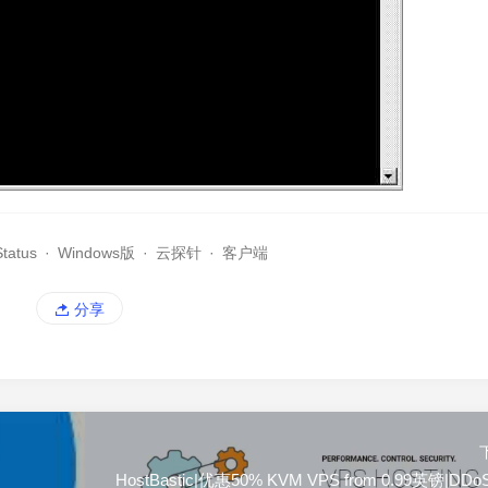
tatus
·
Windows版
·
云探针
·
客户端
分享
HostBastic|优惠50% KVM VPS from 0.99英镑|DD