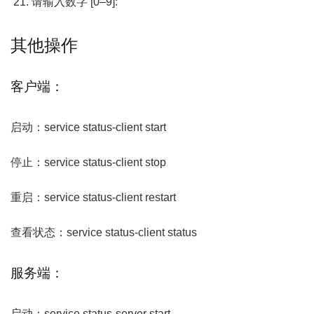
请输入数字
[
0
–
9
]:
其他操作
客户端：
启动：service status-client start
停止：service status-client stop
重启：service status-client restart
查看状态：service status-client status
服务端：
启动：service status-server start