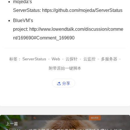
mojeda’s
ServerStatus: https://github.com/mojeda/ServerStatus
BlueVM’s
project: http://www.lowendtalk.com/discussion/comme
nt/169690#Comment_169690
标签：
ServerStatus
·
Web
·
云探针
·
云监控
·
多服务器
·
附带原始一键脚本
分享
上一篇