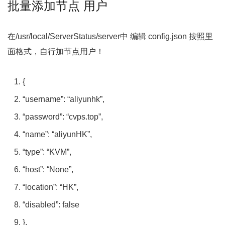
批量添加节点 用户
在/usr/local/ServerStatus/server中 编辑 config.json 按照里
面格式，自行加节点用户！
{
“username”
:
“aliyunhk”
,
“password”
:
“cvps.top”
,
“name”
:
“aliyunHK”
,
“type”
:
“KVM”
,
“host”
:
“None”
,
“location”
:
“HK”
,
“disabled”
:
false
},