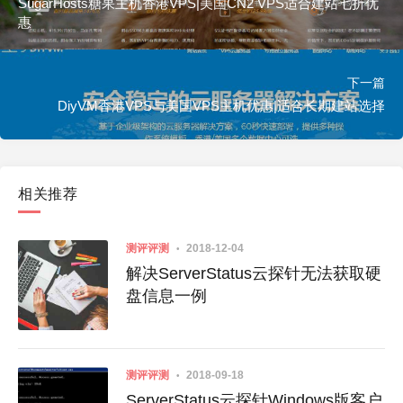
SugarHosts糖果主机香港VPS|美国CN2 VPS适合建站七折优
惠
下一篇
DiyVM香港VPS与美国VPS主机优惠|适合长期建站选择
相关推荐
测评评测
2018-12-04
解决ServerStatus云探针无法获取硬
盘信息一例
测评评测
2018-09-18
ServerStatus云探针Windows版客户