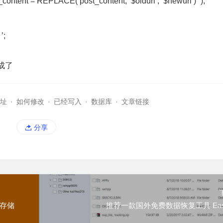
ntent = REPLACE( post_content, ‘$oldurl’, ‘$newurl’) “
);
’;
成了
地址
·
如何修改
·
已经写入
·
数据库
·
文章链接
分享
 存储
推荐一款国外免费数据恢复工具 Eas