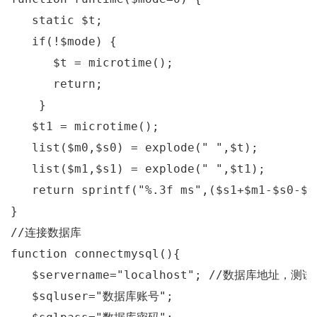
static
 $t
;
if
(!
$mode
)
{
      $t 
=
 microtime
();
return
;
}
   $t1 
=
 microtime
();
   list
(
$m0
,
$s0
)
=
 explode
(
" "
,
$t
);
   list
(
$m1
,
$s1
)
=
 explode
(
" "
,
$t1
);
return
 sprintf
(
"%.3f ms"
,(
$s1
+
$m1
-
$s0
-
$m
}
//连接数据库 
function
 connectmysql
(){
   $servername
=
"localhost"
;
//数据库地址，测试12
   $sqluser
=
"数据库账号"
;