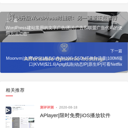
上一篇
WordPress建站常用的文字广告|图片广告和联盟广告代码的使
用方法汇总
下一篇
Moonvm|台湾VPS|1核|1G内存|10G SSD|4T单向流量|100M端
口|KVM|$21.6|Aptg线路|动态IP|原生IP|可看Netflix
相关推荐
测评评测
2020-08-18
APlayer|限时免费|iOS播放软件