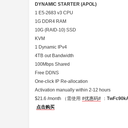
DYNAMIC STARTER (APOL)
1 E5-2683 v3 CPU
1G DDR4 RAM
10G (RAID-10) SSD
KVM
1 Dynamic IPv4
4TB out Bandwidth
100Mbps Shared
Free DDNS
One-click IP Re-allocation
Activation manually within 2-12 hours
$21.6 /month （需使用
#优惠码#
：
TwFc90k
点击购买