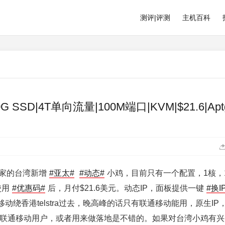
测评|评测
主机百科
G SSD|4T单向流量|100M端口|KVM|$21.6|Ap
他家的台湾新增
#亚太#
#动态#
小鸡，目前只有一个配置，1核，
使用
#优惠码#
后，月付$21.6美元。动态IP，面板提供一键
#换I
动绕香港telstra过去，晚高峰的话只有联通移动能用，原生IP
联通移动用户，或者用来做落地是不错的。如果对台湾小鸡有兴