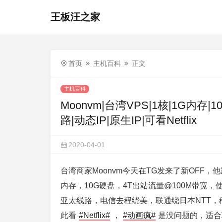
王板汪之家
首页
主机百科
正文
主机百科
Moonvm|台湾VPS|1核|1G内存|10
路|动态IP|原生IP|可看Netflix
2020-04-01
台湾商家Moonvm今天在TG发来了新OFF，
内存，10G硬盘，4T出站流量@100M带宽，
亚太线路，电信去程绕美，联通绕日本NTT，移
此看
#Netflix#
，
#动画疯#
是没问题的，适合