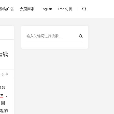
投稿|广告
负面商家
English
RSS订阅
tg线
分享
1G
P#
，
，因
趣的