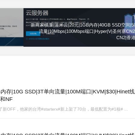
新商家慎重|蓝米云|20元|1GB内存|40GB SSD空间|5
流量|10Mbps|100Mbps端口|Hyper|V|圣何塞CN
CN2|香
G内存|10G SSD|3T单向流量|100M端口|KVM|$30|Hinet线
疯和NF
新OFF，他家的台湾#starterx#新上架了70台，最低配置为#1核# …