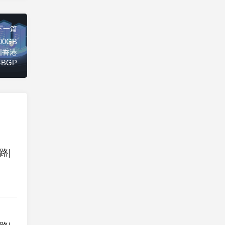
下一篇
00GB
2|香港
港BGP
路|