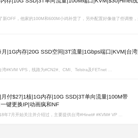
G内存|10G SSD|3T单向流量|100M端口|KVM|$30|Hinet线
来了新OFF，他家的100M和600M小鸡补货了，另外配置好像做了些调整
月|1G内存|20G SSD空间|3T流量|1Gbps端口|KVM|台湾
KVM VPS，线路为#CN2#、CMI、Telstra及FETnet …
|月付$27|1核|1G内存|10G SSD|3T单向流量|100M带
IP|一键更换IP|动画疯和NF
18年7月开始关注并介绍过，主要提供台湾#Hinet# #KVM# VP …