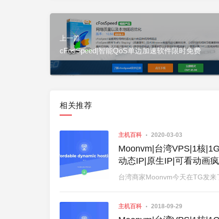
上一篇
cFosSpeed|智能QoS单边加速软件限时免费
相关推荐
主机百科
2020-03-03
Moonvm|台湾VPS|1核|1
动态IP|原生IP|可看动画
台湾商家Moonvm今天在TG发来了
主机百科
2018-09-29